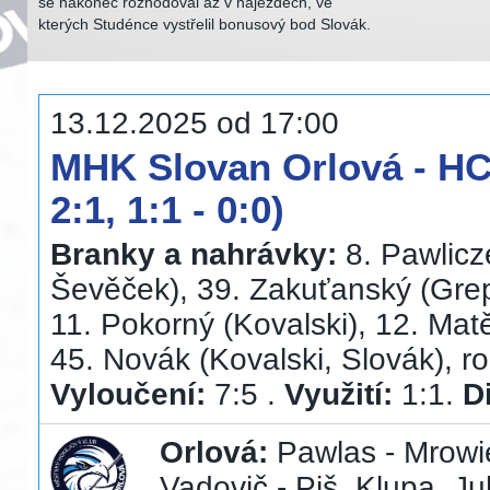
se nakonec rozhodoval až v nájezdech, ve
kterých Studénce vystřelil bonusový bod Slovák.
13.12.2025 od 17:00
MHK Slovan Orlová - HC 
2:1, 1:1 - 0:0)
Branky a nahrávky:
8. Pawlicze
Ševěček), 39. Zakuťanský (Grepl
11. Pokorný (Kovalski), 12. Matě
45. Novák (Kovalski, Slovák), ro
Vyloučení:
7:5 .
Využití:
1:1.
D
Orlová:
Pawlas - Mrowie
Vadovič - Piš, Klupa, Ju