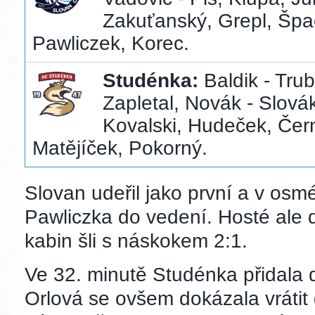
Zakuťanský, Grepl, Špac
Pawliczek, Korec.
Studénka:
Baldik - Tru
Zapletal, Novák - Slová
Kovalski, Hudeček, Čern
Matějíček, Pokorný.
Slovan udeřil jako první a v osm
Pawliczka do vedení. Hosté ale 
kabin šli s náskokem 2:1.
Ve 32. minutě Studénka přidala d
Orlová se ovšem dokázala vrátit 