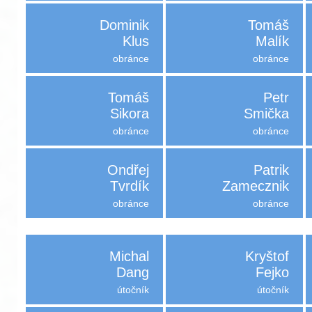
Dominik
Tomáš
Klus
Malík
obránce
obránce
Tomáš
Petr
Sikora
Smička
obránce
obránce
Ondřej
Patrik
Tvrdík
Zamecznik
obránce
obránce
Michal
Kryštof
Dang
Fejko
útočník
útočník