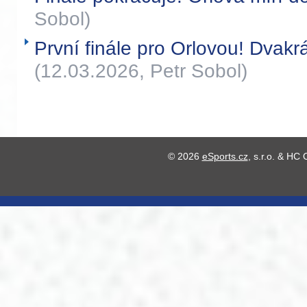
Sobol)
První finále pro Orlovou! Dvakrá
(12.03.2026, Petr Sobol)
© 2026
eSports.cz
, s.r.o. & HC