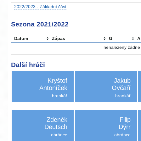
2022/2023 - Základní část
Sezona 2021/2022
Datum
Zápas
G
A
nenalezeny žádné a
Další hráči
Kryštof
Jakub
Antoníček
Ovčaří
brankář
brankář
Zdeněk
Filip
Deutsch
Dýrr
obránce
obránce