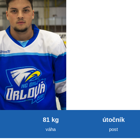
81 kg
útočník
váha
post