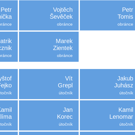
Petr
Vojtěch
Petr
ička
Ševěček
Tomis
bránce
obránce
obránce
atrik
Marek
znik
Zientek
bránce
obránce
yštof
Vít
Jakub
Fejko
Grepl
Juhász
útočník
útočník
útočník
Kamil
Jan
Kamil
líma
Korec
Lenomar
útočník
útočník
útočník