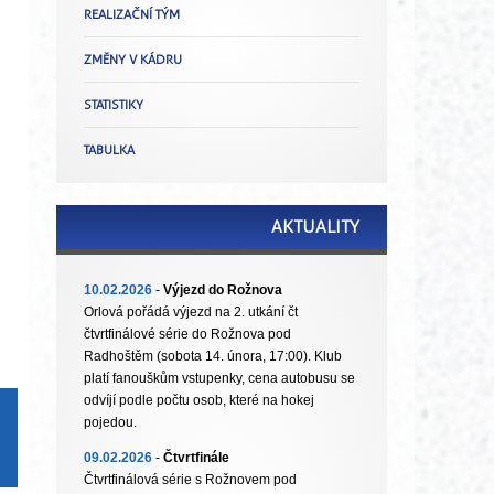
REALIZAČNÍ TÝM
ZMĚNY V KÁDRU
STATISTIKY
TABULKA
AKTUALITY
10.02.2026
-
Výjezd do Rožnova
Orlová pořádá výjezd na 2. utkání čt
čtvrtfinálové série do Rožnova pod
Radhoštěm (sobota 14. února, 17:00). Klub
platí fanouškům vstupenky, cena autobusu se
odvíjí podle počtu osob, které na hokej
pojedou.
09.02.2026
-
Čtvrtfinále
Čtvrtfinálová série s Rožnovem pod