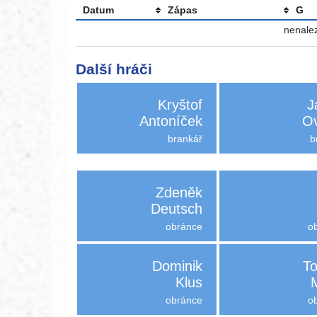
Datum
Zápas
G
nenalez
Další hráči
Kryštof
J
Antoníček
Ov
brankář
b
Zdeněk
Deutsch
obránce
o
Dominik
T
Klus
obránce
o