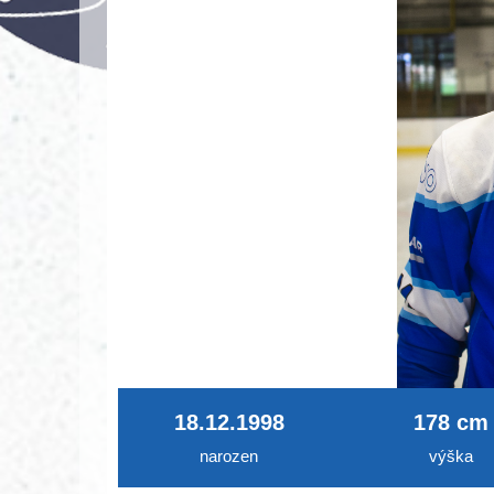
18.12.1998
178 cm
narozen
výška