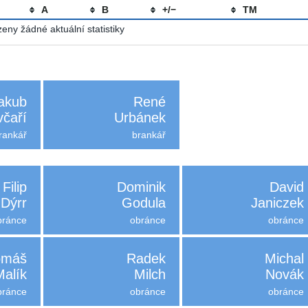
A
B
+/−
TM
eny žádné aktuální statistiky
akub
René
čaří
Urbánek
rankář
brankář
Filip
Dominik
David
Dýrr
Godula
Janiczek
bránce
obránce
obránce
omáš
Radek
Michal
Malík
Milch
Novák
bránce
obránce
obránce