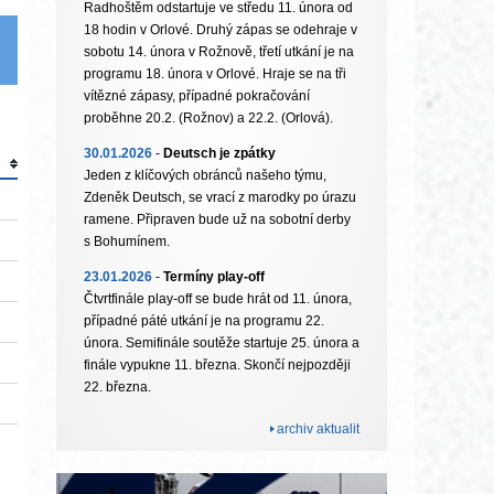
Radhoštěm odstartuje ve středu 11. února od
18 hodin v Orlové. Druhý zápas se odehraje v
sobotu 14. února v Rožnově, třetí utkání je na
programu 18. února v Orlové. Hraje se na tři
vítězné zápasy, případné pokračování
proběhne 20.2. (Rožnov) a 22.2. (Orlová).
30.01.2026
-
Deutsch je zpátky
Jeden z klíčových obránců našeho týmu,
Zdeněk Deutsch, se vrací z marodky po úrazu
ramene. Připraven bude už na sobotní derby
s Bohumínem.
23.01.2026
-
Termíny play-off
Čtvrtfinále play-off se bude hrát od 11. února,
případné páté utkání je na programu 22.
února. Semifinále soutěže startuje 25. února a
finále vypukne 11. března. Skončí nejpozději
22. března.
archiv aktualit