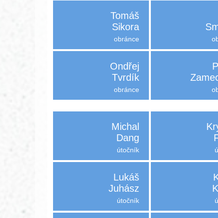
Tomáš
Sikora
Sm
obránce
o
Ondřej
P
Tvrdík
Zamec
obránce
o
Michal
Kr
Dang
útočník
Lukáš
Juhász
K
útočník