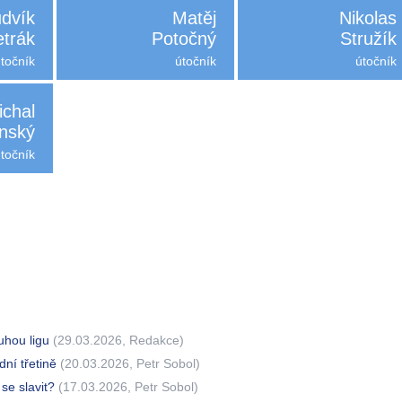
udvík
Matěj
Nikolas
etrák
Potočný
Stružík
útočník
útočník
útočník
ichal
nský
útočník
ruhou ligu
(29.03.2026, Redakce)
dní třetině
(20.03.2026, Petr Sobol)
 se slavit?
(17.03.2026, Petr Sobol)