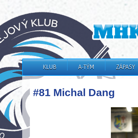
KLUB
A-TÝM
ZÁPASY
#81 Michal Dang