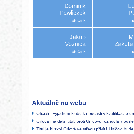
Dominik
L
Pawliczek
P
útočník
Jakub
M
Voznica
Zakuťa
útočník
Aktuálně na webu
Oficiální vyjádření klubu k neúčasti v kvalifikaci o d
Orlová má další titul, proti Uničovu rozhodla v posle
Titul je blízko! Orlová ve středu přivítá Uničov, bude