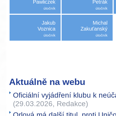
Pawliczek
Petrák
útočník
útočník
Jakub
Michal
Voznica
Zakuťanský
útočník
útočník
Aktuálně na webu
Oficiální vyjádření klubu k neúča
(29.03.2026, Redakce)
Orlová má další titul, proti Uni