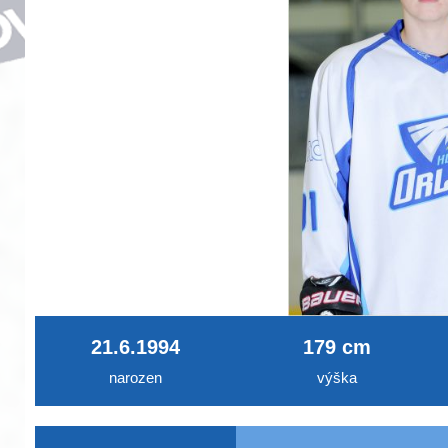
21.6.1994
179 cm
narozen
výška