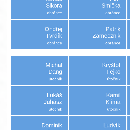
Sikora
Smička
obránce
obránce
Ondřej
Patrik
Tvrdík
Zamecznik
obránce
obránce
Michal
Kryštof
Dang
Fejko
útočník
útočník
Lukáš
Kamil
Juhász
Klíma
útočník
útočník
Dominik
Ludvík