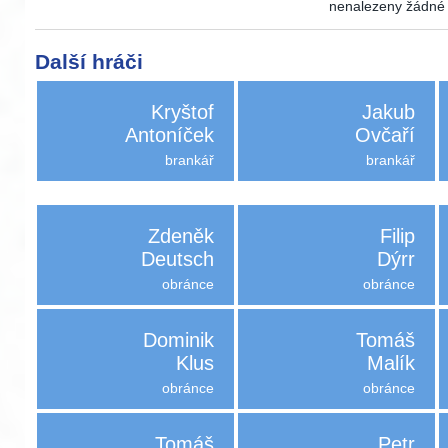
nenalezeny žádné a
Další hráči
Kryštof
Jakub
Antoníček
Ovčaří
brankář
brankář
Zdeněk
Filip
Deutsch
Dýrr
obránce
obránce
Dominik
Tomáš
Klus
Malík
obránce
obránce
Tomáš
Petr