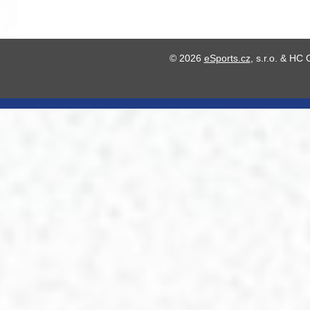
© 2026
eSports.cz
, s.r.o. & HC